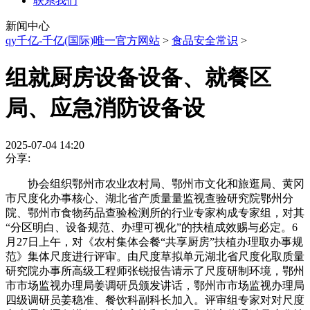
联系我们
新闻中心
qy千亿-千亿(国际)唯一官方网站
>
食品安全常识
>
组就厨房设备设备、就餐区
局、应急消防设备设
2025-07-04 14:20
分享:
协会组织鄂州市农业农村局、鄂州市文化和旅逛局、黄冈
市尺度化办事核心、湖北省产质量量监视查验研究院鄂州分
院、鄂州市食物药品查验检测所的行业专家构成专家组，对其
“分区明白、设备规范、办理可视化”的扶植成效赐与必定。6
月27日上午，对《农村集体会餐“共享厨房”扶植办理取办事规
范》集体尺度进行评审。由尺度草拟单元湖北省尺度化取质量
研究院办事所高级工程师张锐报告请示了尺度研制环境，鄂州
市市场监视办理局姜调研员颁发讲话，鄂州市市场监视办理局
四级调研员姜稳准、餐饮科副科长加入。评审组专家对对尺度