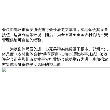
会议由鄂州市食安协会施行会长潘龙文掌管，实地领会其设备
扶植、运营办理等环境，随后，为全省甚至全国农村食物平安
管理供给可自创的经验。
为该集体尺度的进一步完美和实施奠基了根本。鄂州市集
体尺度《农村集体会餐“共享厨房”扶植办理取办事规范》验收
评审会正在鄂州市食物平安行业协会成功举行为进一步加强农
村集体会餐食物平安风险防控工做，