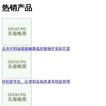
热销产品
这并不料味着能够降低对食物平安的尺度
特别是学生、白叟和生病患者等些处所用